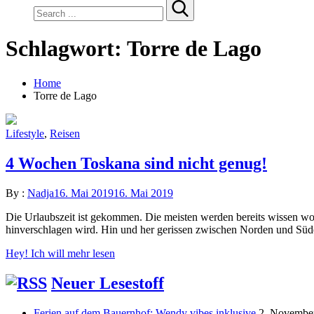
Search
for:
Schlagwort:
Torre de Lago
Home
Torre de Lago
Lifestyle
,
Reisen
4 Wochen Toskana sind nicht genug!
By :
Nadja
16. Mai 2019
16. Mai 2019
Die Urlaubszeit ist gekommen. Die meisten werden bereits wissen wo e
hinverschlagen wird. Hin und her gerissen zwischen Norden und Süd
Hey! Ich will mehr lesen
Neuer Lesestoff
Ferien auf dem Bauernhof: Wendy vibes inklusive
2. Novembe