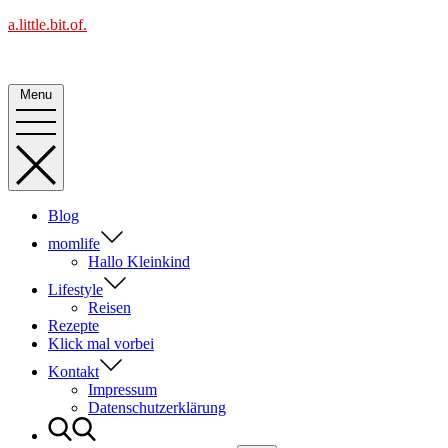
Skip
a.little.bit.of.
to
Alles Blog oder was?
content
Menu
Blog
momlife
Hallo Kleinkind
Lifestyle
Reisen
Rezepte
Klick mal vorbei
Kontakt
Impressum
Datenschutzerklärung