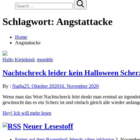
Search
for:
Schlagwort:
Angstattacke
Home
Angstattacke
Hallo Kleinkind
,
momlife
Nachtschreck leider kein Halloween Scher
By :
Nadja
25. Oktober 2020
16. November 2020
Wenn man das Wort Nachtschreck hört denkt man erstmal an irgendeine
gewünscht das es ein Scherz ist und einfach gleich alle wieder anfan
Hey! Ich will mehr lesen
Neuer Lesestoff
Ferien auf dem Bauernhof: Wendy vibes inklusive
2. Novembe