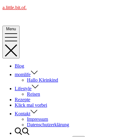
Skip
a.little.bit.of.
to
Alles Blog oder was?
content
Menu
Blog
momlife
Hallo Kleinkind
Lifestyle
Reisen
Rezepte
Klick mal vorbei
Kontakt
Impressum
Datenschutzerklärung